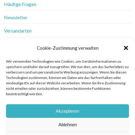
Häufige Fragen
Newsletter
Versandarten
Vertrag widerrufen
Cookie-Zustimmung verwalten
Wer ist Frau Fadenschein
Wir verwenden Technologien wie Cookies, um Geräteinformationen zu
speichern und/oder darauf zuzugreifen. Wir tun dies, um das Surferlebnis zu
Werbung
verbessern und um personalisierte Werbung anzuzeigen. Wenn Sie diesen
Technologien zustimmen, können wir Daten wie das Surfverhalten oder
Widerrufsbelehrung
eindeutige IDs auf dieser Website verarbeiten. Wenn Sie Ihre Zustimmung
nicht erteilen oder zurückziehen, können bestimmte Funktionen
beeinträchtigt werden.
Zahlungsarten
Akzeptieren
Ablehnen
© COPYRIGHT FRAU FADENSCHEIN 2019. THEME BY BLUCHIC