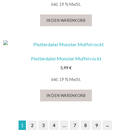
inkl. 19 % MwSt.
IN DEN WARENKORB
Plotterdatei Monster Muffel rockt
5,99
€
inkl. 19 % MwSt.
IN DEN WARENKORB
1
2
3
4
…
7
8
9
→