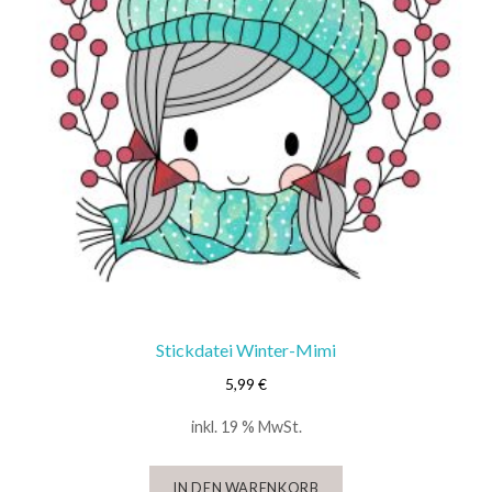
Stickdatei Winter-Mimi
5,99
€
inkl. 19 % MwSt.
IN DEN WARENKORB