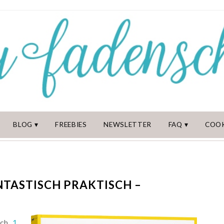
BLOG
FREEBIES
NEWSLETTER
FAQ
COOK
ANTASTISCH PRAKTISCH –
uch
„1