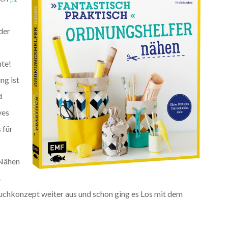
der
nte!
ng ist
d
ves
 für
 Nähen
.
uchkonzept weiter aus und schon ging es Los mit dem