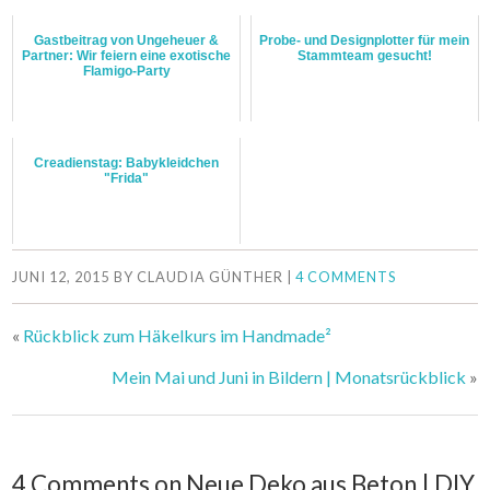
Gastbeitrag von Ungeheuer &
Probe- und Designplotter für mein
Partner: Wir feiern eine exotische
Stammteam gesucht!
Flamigo-Party
Creadienstag: Babykleidchen
"Frida"
JUNI 12, 2015
BY
CLAUDIA GÜNTHER
|
4 COMMENTS
«
Rückblick zum Häkelkurs im Handmade²
Mein Mai und Juni in Bildern | Monatsrückblick
»
4 Comments on Neue Deko aus Beton | DIY