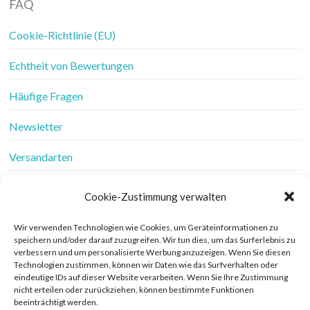
FAQ
Cookie-Richtlinie (EU)
Echtheit von Bewertungen
Häufige Fragen
Newsletter
Versandarten
Vertrag widerrufen
Cookie-Zustimmung verwalten
Wer ist Frau Fadenschein
Wir verwenden Technologien wie Cookies, um Geräteinformationen zu
speichern und/oder darauf zuzugreifen. Wir tun dies, um das Surferlebnis zu
Werbung
verbessern und um personalisierte Werbung anzuzeigen. Wenn Sie diesen
Technologien zustimmen, können wir Daten wie das Surfverhalten oder
Widerrufsbelehrung
eindeutige IDs auf dieser Website verarbeiten. Wenn Sie Ihre Zustimmung
nicht erteilen oder zurückziehen, können bestimmte Funktionen
beeinträchtigt werden.
Zahlungsarten