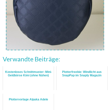
Verwandte Beiträge:
Kostenloses Schnittmuster: Mini-
Plotterfreebie: Windlicht aus
Geldbörse Kimi (ohne Nähen)
SnapPap im Snaply Magazin
Plottervorlage Alpaka Adele