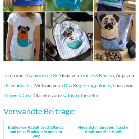
Tanja von
»Nähwerke x3«
, Silvia von
»Vieles&Feines«
, Anja von
»Frechdachs«
, Melanie von
»Das Regenbogenkind«
, Laura von
»Löwe & Co.«
, Mareke von
»katastrofaedelt«
Verwandte Beiträge:
Entdecker-Rabatt bei DaWanda
Neue Schnittmuster: Tasche
und neue Produkte in meinem
Annik und Mini-Annik
Shop