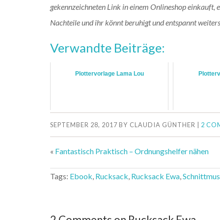
gekennzeichneten Link in einem Onlineshop einkauft, erh
Nachteile und ihr könnt beruhigt und entspannt weiter
Verwandte Beiträge:
Plottervorlage Lama Lou
Plotter
SEPTEMBER 28, 2017
BY
CLAUDIA GÜNTHER
|
2 CO
«
Fantastisch Praktisch – Ordnungshelfer nähen
Tags:
Ebook
,
Rucksack
,
Rucksack Ewa
,
Schnittmus
2 Comments on Rucksack Ewa