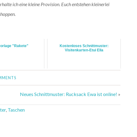
alte ich eine kleine Provision. Euch entstehen kleinerlei
shoppen.
vorlage "Rakete"
Kostenloses Schnittmuster:
Visitenkarten-Etui Ella
MMENTS
Neues Schnittmuster: Rucksack Ewa ist online!
»
ter
,
Taschen