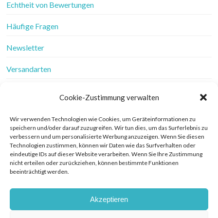
Echtheit von Bewertungen
Häufige Fragen
Newsletter
Versandarten
Vertrag widerrufen
Cookie-Zustimmung verwalten
Wer ist Frau Fadenschein
Wir verwenden Technologien wie Cookies, um Geräteinformationen zu
speichern und/oder darauf zuzugreifen. Wir tun dies, um das Surferlebnis zu
Werbung
verbessern und um personalisierte Werbung anzuzeigen. Wenn Sie diesen
Technologien zustimmen, können wir Daten wie das Surfverhalten oder
Widerrufsbelehrung
eindeutige IDs auf dieser Website verarbeiten. Wenn Sie Ihre Zustimmung
nicht erteilen oder zurückziehen, können bestimmte Funktionen
beeinträchtigt werden.
Zahlungsarten
Akzeptieren