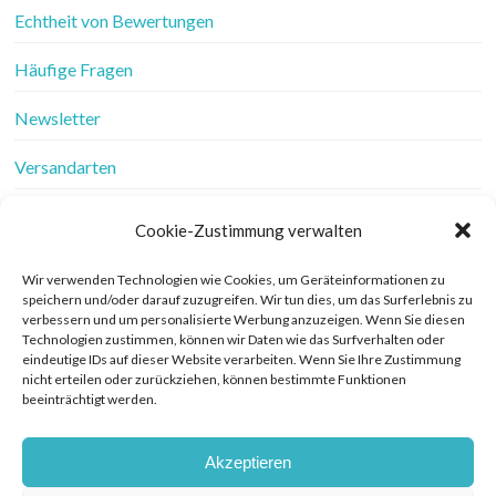
Echtheit von Bewertungen
Häufige Fragen
Newsletter
Versandarten
Vertrag widerrufen
Cookie-Zustimmung verwalten
Wer ist Frau Fadenschein
Wir verwenden Technologien wie Cookies, um Geräteinformationen zu
speichern und/oder darauf zuzugreifen. Wir tun dies, um das Surferlebnis zu
Werbung
verbessern und um personalisierte Werbung anzuzeigen. Wenn Sie diesen
Technologien zustimmen, können wir Daten wie das Surfverhalten oder
Widerrufsbelehrung
eindeutige IDs auf dieser Website verarbeiten. Wenn Sie Ihre Zustimmung
nicht erteilen oder zurückziehen, können bestimmte Funktionen
beeinträchtigt werden.
Zahlungsarten
Akzeptieren