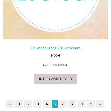
Gewerbelizenz 20 Exemplare
9,00
€
inkl. 19 % MwSt.
IN DEN WARENKORB
←
1
2
3
4
5
6
7
8
9
→