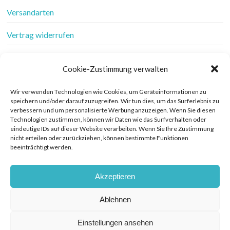
Versandarten
Vertrag widerrufen
Wer ist Frau Fadenschein
Cookie-Zustimmung verwalten
Werbung
Wir verwenden Technologien wie Cookies, um Geräteinformationen zu
speichern und/oder darauf zuzugreifen. Wir tun dies, um das Surferlebnis zu
Widerrufsbelehrung
verbessern und um personalisierte Werbung anzuzeigen. Wenn Sie diesen
Technologien zustimmen, können wir Daten wie das Surfverhalten oder
Zahlungsarten
eindeutige IDs auf dieser Website verarbeiten. Wenn Sie Ihre Zustimmung
nicht erteilen oder zurückziehen, können bestimmte Funktionen
beeinträchtigt werden.
© COPYRIGHT FRAU FADENSCHEIN 2019. THEME BY BLUCHIC
Akzeptieren
DATENSCHUTZERKLÄRUNG
Ablehnen
VERTRAG WIDERRUFEN
Einstellungen ansehen