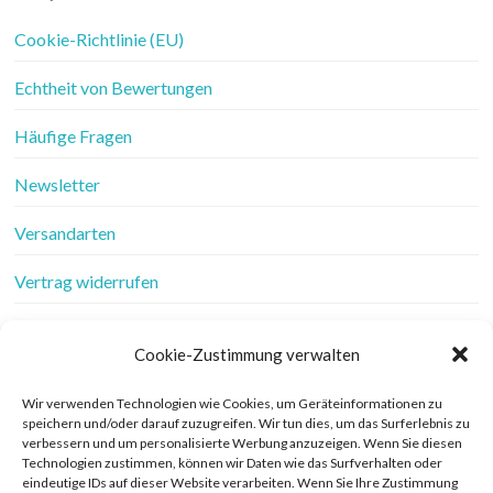
Cookie-Richtlinie (EU)
Echtheit von Bewertungen
Häufige Fragen
Newsletter
Versandarten
Vertrag widerrufen
Wer ist Frau Fadenschein
Cookie-Zustimmung verwalten
Werbung
Wir verwenden Technologien wie Cookies, um Geräteinformationen zu
speichern und/oder darauf zuzugreifen. Wir tun dies, um das Surferlebnis zu
Widerrufsbelehrung
verbessern und um personalisierte Werbung anzuzeigen. Wenn Sie diesen
Technologien zustimmen, können wir Daten wie das Surfverhalten oder
Zahlungsarten
eindeutige IDs auf dieser Website verarbeiten. Wenn Sie Ihre Zustimmung