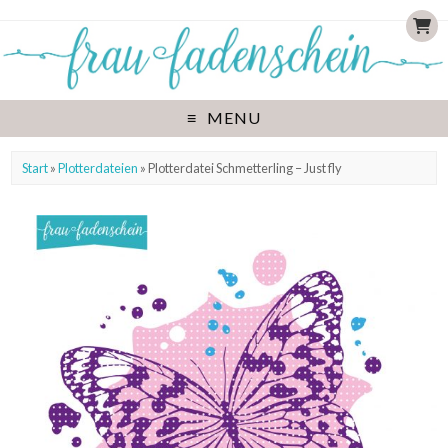
MENU
Start
»
Plotterdateien
» Plotterdatei Schmetterling – Just fly