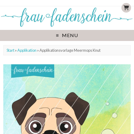
MENU
Start
»
Applikation
» Applikationsvorlage Meermops Knut