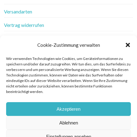
Versandarten
Vertrag widerrufen
Wer ist Frau Fadenschein
Cookie-Zustimmung verwalten
Werbung
Wir verwenden Technologien wie Cookies, um Geräteinformationen zu
speichern und/oder darauf zuzugreifen. Wir tun dies, um das Surferlebnis zu
Widerrufsbelehrung
verbessern und um personalisierte Werbung anzuzeigen. Wenn Sie diesen
Technologien zustimmen, können wir Daten wie das Surfverhalten oder
Zahlungsarten
eindeutige IDs auf dieser Website verarbeiten. Wenn Sie Ihre Zustimmung
nicht erteilen oder zurückziehen, können bestimmte Funktionen
beeinträchtigt werden.
© COPYRIGHT FRAU FADENSCHEIN 2019. THEME BY BLUCHIC
Akzeptieren
DATENSCHUTZERKLÄRUNG
Ablehnen
VERTRAG WIDERRUFEN
Einstellungen ansehen