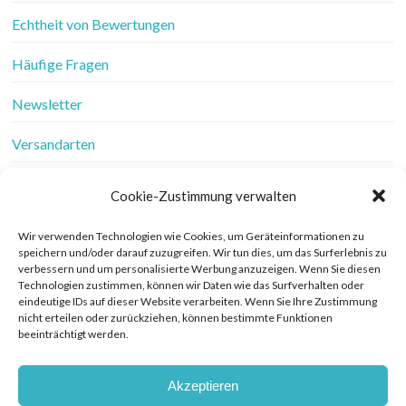
Echtheit von Bewertungen
Häufige Fragen
Newsletter
Versandarten
Vertrag widerrufen
Cookie-Zustimmung verwalten
Wer ist Frau Fadenschein
Wir verwenden Technologien wie Cookies, um Geräteinformationen zu
speichern und/oder darauf zuzugreifen. Wir tun dies, um das Surferlebnis zu
Werbung
verbessern und um personalisierte Werbung anzuzeigen. Wenn Sie diesen
Technologien zustimmen, können wir Daten wie das Surfverhalten oder
eindeutige IDs auf dieser Website verarbeiten. Wenn Sie Ihre Zustimmung
Widerrufsbelehrung
nicht erteilen oder zurückziehen, können bestimmte Funktionen
beeinträchtigt werden.
Zahlungsarten
Akzeptieren