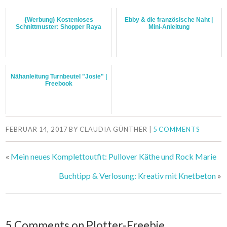
{Werbung} Kostenloses
Ebby & die französische Naht |
Schnittmuster: Shopper Raya
Mini-Anleitung
Nähanleitung Turnbeutel "Josie" |
Freebook
FEBRUAR 14, 2017
BY
CLAUDIA GÜNTHER
|
5 COMMENTS
«
Mein neues Komplettoutfit: Pullover Käthe und Rock Marie
Buchtipp & Verlosung: Kreativ mit Knetbeton
»
5 Comments on Plotter-Freebie