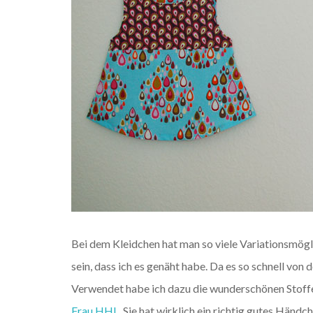
Bei dem Kleidchen hat man so viele Variationsmögl
sein, dass ich es genäht habe. Da es so schnell von
Verwendet habe ich dazu die wunderschönen Stoffe
Frau HHL
. Sie hat wirklich ein richtig gutes Händc