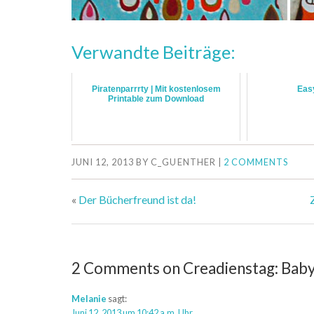
Verwandte Beiträge:
Piratenparrrty | Mit kostenlosem
Easy
Printable zum Download
JUNI 12, 2013
BY
C_GUENTHER
|
2 COMMENTS
«
Der Bücherfreund ist da!
2 Comments on Creadienstag: Babyk
Melanie
sagt:
Juni 12, 2013 um 10:42 a.m. Uhr