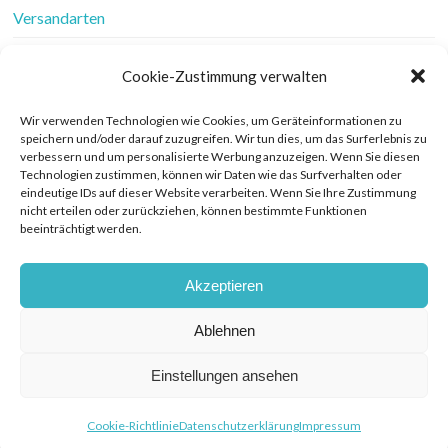
Versandarten
Vertrag widerrufen
Cookie-Zustimmung verwalten
Wer ist Frau Fadenschein
Wir verwenden Technologien wie Cookies, um Geräteinformationen zu
speichern und/oder darauf zuzugreifen. Wir tun dies, um das Surferlebnis zu
Werbung
verbessern und um personalisierte Werbung anzuzeigen. Wenn Sie diesen
Technologien zustimmen, können wir Daten wie das Surfverhalten oder
Widerrufsbelehrung
eindeutige IDs auf dieser Website verarbeiten. Wenn Sie Ihre Zustimmung
nicht erteilen oder zurückziehen, können bestimmte Funktionen
beeinträchtigt werden.
Zahlungsarten
Akzeptieren
Ablehnen
© COPYRIGHT FRAU FADENSCHEIN 2019. THEME BY BLUCHIC
DATENSCHUTZERKLÄRUNG
Einstellungen ansehen
Cookie-Richtlinie
Datenschutzerklärung
Impressum