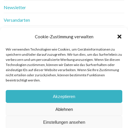
Newsletter
Versandarten
Vertrag widerrufen
Cookie-Zustimmung verwalten
Wer ist Frau Fadenschein
Wir verwenden Technologien wie Cookies, um Geräteinformationen zu
speichern und/oder darauf zuzugreifen. Wir tun dies, um das Surferlebnis zu
Werbung
verbessern und um personalisierte Werbung anzuzeigen. Wenn Sie diesen
Technologien zustimmen, können wir Daten wie das Surfverhalten oder
Widerrufsbelehrung
eindeutige IDs auf dieser Website verarbeiten. Wenn Sie Ihre Zustimmung
nicht erteilen oder zurückziehen, können bestimmte Funktionen
beeinträchtigt werden.
Zahlungsarten
Akzeptieren
Ablehnen
© COPYRIGHT FRAU FADENSCHEIN 2019. THEME BY BLUCHIC
DATENSCHUTZERKLÄRUNG
Einstellungen ansehen