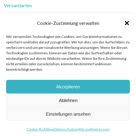
Versandarten
Vertrag widerrufen
Cookie-Zustimmung verwalten
Wer ist Frau Fadenschein
Wir verwenden Technologien wie Cookies, um Geräteinformationen zu
speichern und/oder darauf zuzugreifen. Wir tun dies, um das Surferlebnis zu
Werbung
verbessern und um personalisierte Werbung anzuzeigen. Wenn Sie diesen
Technologien zustimmen, können wir Daten wie das Surfverhalten oder
Widerrufsbelehrung
eindeutige IDs auf dieser Website verarbeiten. Wenn Sie Ihre Zustimmung
nicht erteilen oder zurückziehen, können bestimmte Funktionen
beeinträchtigt werden.
Zahlungsarten
Akzeptieren
Ablehnen
© COPYRIGHT FRAU FADENSCHEIN 2019. THEME BY BLUCHIC
DATENSCHUTZERKLÄRUNG
Einstellungen ansehen
Cookie-Richtlinie
Datenschutzerklärung
Impressum