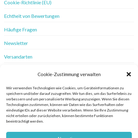
Cookie-Richtlinie (EU)
Echtheit von Bewertungen
Häufige Fragen
Newsletter
Versandarten
Vertrag widerrufen
Cookie-Zustimmung verwalten
Wer ist Frau Fadenschein
Wir verwenden Technologien wie Cookies, um Geräteinformationen zu
speichern und/oder darauf zuzugreifen. Wir tun dies, um das Surferlebnis zu
Werbung
verbessern und um personalisierte Werbung anzuzeigen. Wenn Sie diesen
Technologien zustimmen, können wir Daten wie das Surfverhalten oder
Widerrufsbelehrung
eindeutige IDs auf dieser Website verarbeiten. Wenn Sie Ihre Zustimmung
nicht erteilen oder zurückziehen, können bestimmte Funktionen
beeinträchtigt werden.
Zahlungsarten