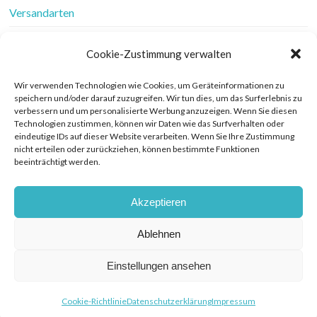
Versandarten
Vertrag widerrufen
Cookie-Zustimmung verwalten
Wer ist Frau Fadenschein
Wir verwenden Technologien wie Cookies, um Geräteinformationen zu
speichern und/oder darauf zuzugreifen. Wir tun dies, um das Surferlebnis zu
Werbung
verbessern und um personalisierte Werbung anzuzeigen. Wenn Sie diesen
Technologien zustimmen, können wir Daten wie das Surfverhalten oder
Widerrufsbelehrung
eindeutige IDs auf dieser Website verarbeiten. Wenn Sie Ihre Zustimmung
nicht erteilen oder zurückziehen, können bestimmte Funktionen
beeinträchtigt werden.
Zahlungsarten
Akzeptieren
Ablehnen
© COPYRIGHT FRAU FADENSCHEIN 2019. THEME BY BLUCHIC
DATENSCHUTZERKLÄRUNG
Einstellungen ansehen
Cookie-Richtlinie
Datenschutzerklärung
Impressum