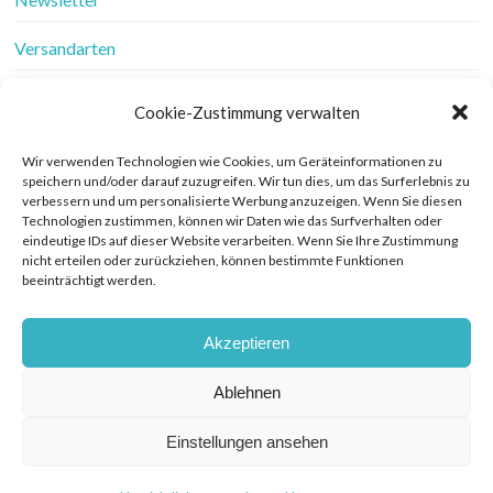
Versandarten
Vertrag widerrufen
Cookie-Zustimmung verwalten
Wer ist Frau Fadenschein
Wir verwenden Technologien wie Cookies, um Geräteinformationen zu
speichern und/oder darauf zuzugreifen. Wir tun dies, um das Surferlebnis zu
Werbung
verbessern und um personalisierte Werbung anzuzeigen. Wenn Sie diesen
Technologien zustimmen, können wir Daten wie das Surfverhalten oder
Widerrufsbelehrung
eindeutige IDs auf dieser Website verarbeiten. Wenn Sie Ihre Zustimmung
nicht erteilen oder zurückziehen, können bestimmte Funktionen
beeinträchtigt werden.
Zahlungsarten
Akzeptieren
Ablehnen
© COPYRIGHT FRAU FADENSCHEIN 2019. THEME BY BLUCHIC
DATENSCHUTZERKLÄRUNG
Einstellungen ansehen