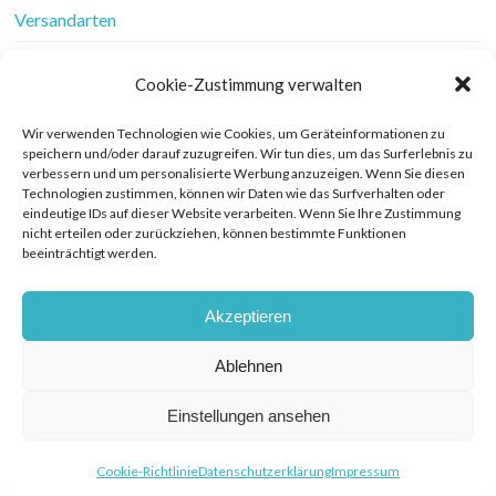
Versandarten
Vertrag widerrufen
Cookie-Zustimmung verwalten
Wer ist Frau Fadenschein
Wir verwenden Technologien wie Cookies, um Geräteinformationen zu
speichern und/oder darauf zuzugreifen. Wir tun dies, um das Surferlebnis zu
Werbung
verbessern und um personalisierte Werbung anzuzeigen. Wenn Sie diesen
Technologien zustimmen, können wir Daten wie das Surfverhalten oder
Widerrufsbelehrung
eindeutige IDs auf dieser Website verarbeiten. Wenn Sie Ihre Zustimmung
nicht erteilen oder zurückziehen, können bestimmte Funktionen
beeinträchtigt werden.
Zahlungsarten
Akzeptieren
Ablehnen
© COPYRIGHT FRAU FADENSCHEIN 2019. THEME BY BLUCHIC
DATENSCHUTZERKLÄRUNG
Einstellungen ansehen
Cookie-Richtlinie
Datenschutzerklärung
Impressum