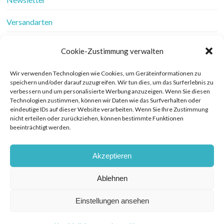
Versandarten
Vertrag widerrufen
Cookie-Zustimmung verwalten
Wer ist Frau Fadenschein
Wir verwenden Technologien wie Cookies, um Geräteinformationen zu
speichern und/oder darauf zuzugreifen. Wir tun dies, um das Surferlebnis zu
Werbung
verbessern und um personalisierte Werbung anzuzeigen. Wenn Sie diesen
Technologien zustimmen, können wir Daten wie das Surfverhalten oder
Widerrufsbelehrung
eindeutige IDs auf dieser Website verarbeiten. Wenn Sie Ihre Zustimmung
nicht erteilen oder zurückziehen, können bestimmte Funktionen
beeinträchtigt werden.
Zahlungsarten
Akzeptieren
Ablehnen
© COPYRIGHT FRAU FADENSCHEIN 2019. THEME BY BLUCHIC
DATENSCHUTZERKLÄRUNG
Einstellungen ansehen