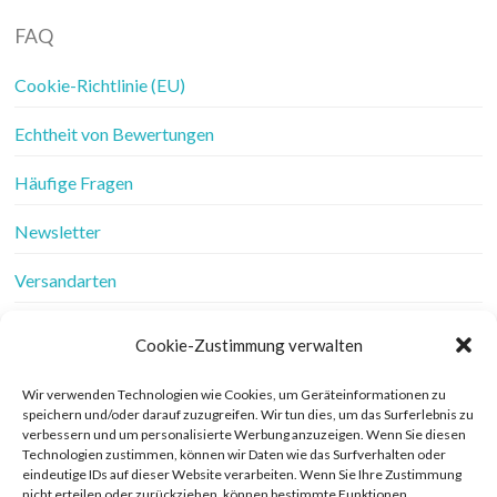
FAQ
Cookie-Richtlinie (EU)
Echtheit von Bewertungen
Häufige Fragen
Newsletter
Versandarten
Vertrag widerrufen
Cookie-Zustimmung verwalten
Wer ist Frau Fadenschein
Wir verwenden Technologien wie Cookies, um Geräteinformationen zu
speichern und/oder darauf zuzugreifen. Wir tun dies, um das Surferlebnis zu
Werbung
verbessern und um personalisierte Werbung anzuzeigen. Wenn Sie diesen
Technologien zustimmen, können wir Daten wie das Surfverhalten oder
Widerrufsbelehrung
eindeutige IDs auf dieser Website verarbeiten. Wenn Sie Ihre Zustimmung
nicht erteilen oder zurückziehen, können bestimmte Funktionen