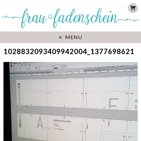
MENU
1028832093409942004_1377698621