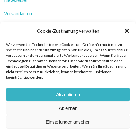
Versandarten
Vertrag widerrufen
Cookie-Zustimmung verwalten
Wer ist Frau Fadenschein
Wir verwenden Technologien wie Cookies, um Geräteinformationen zu
speichern und/oder darauf zuzugreifen. Wir tun dies, um das Surferlebnis zu
Werbung
verbessern und um personalisierte Werbung anzuzeigen. Wenn Sie diesen
Technologien zustimmen, können wir Daten wie das Surfverhalten oder
Widerrufsbelehrung
eindeutige IDs auf dieser Website verarbeiten. Wenn Sie Ihre Zustimmung
nicht erteilen oder zurückziehen, können bestimmte Funktionen
beeinträchtigt werden.
Zahlungsarten
Akzeptieren
Ablehnen
© COPYRIGHT FRAU FADENSCHEIN 2019. THEME BY BLUCHIC
DATENSCHUTZERKLÄRUNG
Einstellungen ansehen