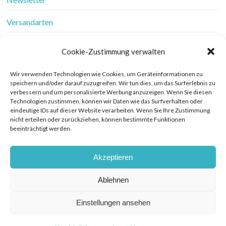
Versandarten
Vertrag widerrufen
Cookie-Zustimmung verwalten
Wer ist Frau Fadenschein
Wir verwenden Technologien wie Cookies, um Geräteinformationen zu
speichern und/oder darauf zuzugreifen. Wir tun dies, um das Surferlebnis zu
Werbung
verbessern und um personalisierte Werbung anzuzeigen. Wenn Sie diesen
Technologien zustimmen, können wir Daten wie das Surfverhalten oder
Widerrufsbelehrung
eindeutige IDs auf dieser Website verarbeiten. Wenn Sie Ihre Zustimmung
nicht erteilen oder zurückziehen, können bestimmte Funktionen
beeinträchtigt werden.
Zahlungsarten
Akzeptieren
Ablehnen
© COPYRIGHT FRAU FADENSCHEIN 2019. THEME BY BLUCHIC
DATENSCHUTZERKLÄRUNG
Einstellungen ansehen