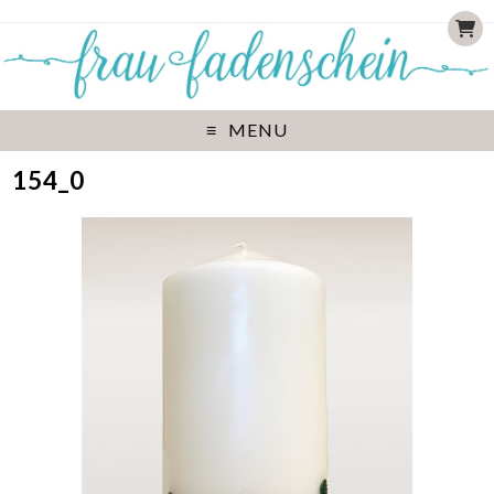
MENU
154_0