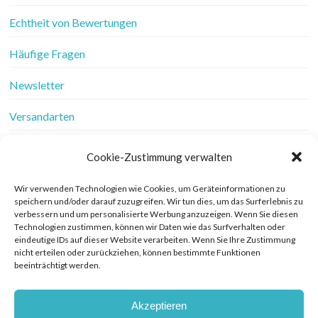
Echtheit von Bewertungen
Häufige Fragen
Newsletter
Versandarten
Vertrag widerrufen
Cookie-Zustimmung verwalten
Wer ist Frau Fadenschein
Wir verwenden Technologien wie Cookies, um Geräteinformationen zu
speichern und/oder darauf zuzugreifen. Wir tun dies, um das Surferlebnis zu
Werbung
verbessern und um personalisierte Werbung anzuzeigen. Wenn Sie diesen
Technologien zustimmen, können wir Daten wie das Surfverhalten oder
Widerrufsbelehrung
eindeutige IDs auf dieser Website verarbeiten. Wenn Sie Ihre Zustimmung
nicht erteilen oder zurückziehen, können bestimmte Funktionen
beeinträchtigt werden.
Zahlungsarten
Akzeptieren