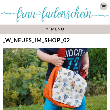
MENU
_W_NEUES_IM_SHOP_02